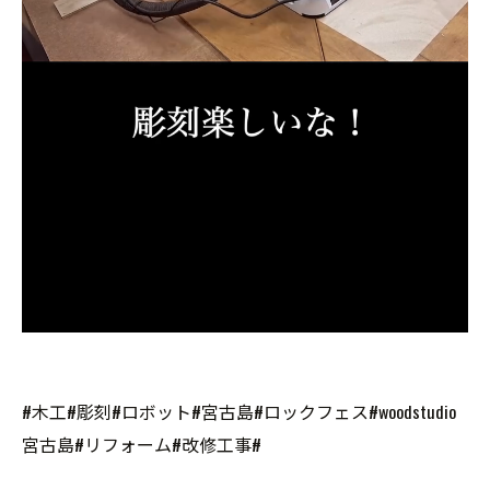
#木工#彫刻#ロボット#宮古島#ロックフェス#woodstudio
宮古島#リフォーム#改修工事#